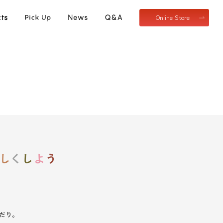
Online Store
だり。