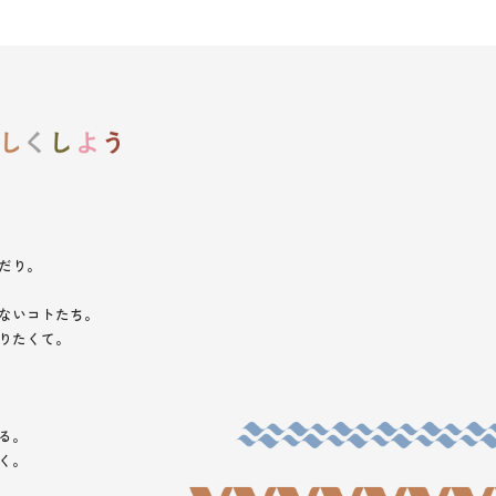
だり。
ないコトたち。
りたくて。
る。
く。