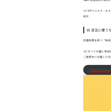
※1 WPマスカラ…
成分
05 目元に使
抗菌効果を持つ「独自開
※2 すべての菌に有
ご使用中に付着した汚
Online Store