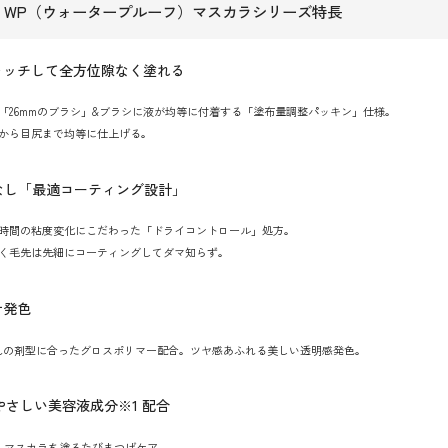
長 WP（ウォータープルーフ）マスカラシリーズ特長
キャッチして全方位隙なく塗れる
「26mmのブラシ」&ブラシに液が均等に付着する「塗布量調整パッキン」仕様。
から目尻まで均等に仕上げる。
マなし「最適コーティング設計」
時間の粘度変化にこだわった「ドライコントロール」処方。
く毛先は先細にコーティングしてダマ知らず。
ナ発色
れの剤型に合ったグロスポリマー配合。ツヤ感あふれる美しい透明感発色。
やさしい美容液成分※1 配合
。マスカラを塗るたびまつげケア。