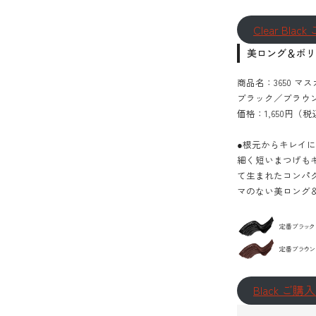
Clear Bl
美ロング＆ボ
商品名：3650 マス
ブラック／ブラ
価格：1,650円（税
●根元からキレイ
細く短いまつげも
て生まれたコンパ
マのない美ロング
Black ご