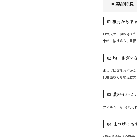
■ 製品特
01 根元から
日本人の目幅を考えた
束感も抜け感も、目頭
02 均一＆ダ
まつげに塗るわずかな
何度重ねても根元は太
03 濃密イルミ
フィルム・WPそれぞ
04 まつげにも
4種の美容液成分配合