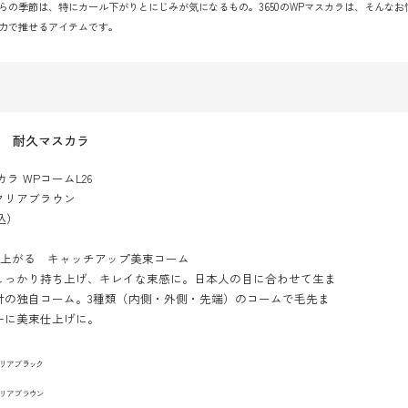
らの季節は、特にカール下がりとにじみが気になるもの。3650のWPマスカラは、そんな
力で推せるアイテムです。
 耐久マスカラ
カラ WPコームL26
クリアブラウン
込）
仕上がる キャッチアップ美束コーム
しっかり持ち上げ、キレイな束感に。日本人の目に合わせて生ま
計の独自コーム。3種類（内側・外側・先端）のコームで毛先ま
一に美束仕上げに。