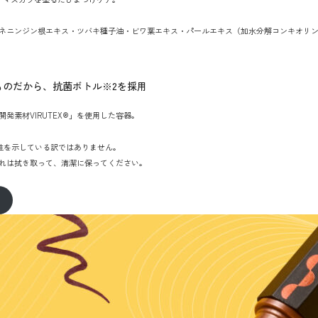
オタネニンジン根エキス・ツバキ種子油・ビワ葉エキス・パールエキス（加水分解コンキオリ
うものだから、抗菌ボトル※2を採用
発素材VIRUTEX®」を使用した容器。
効性を示している訳ではありません。
れは拭き取って、清潔に保ってください。