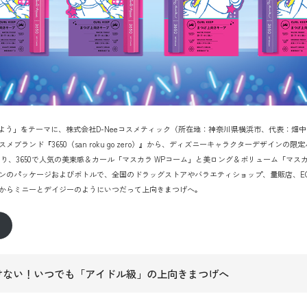
しよう」をテーマに、株式会社D-Neeコスメティック（所在地：神奈川県横浜市、代表：畑
メブランド『3650（san roku go zero）』から、ディズニーキャラクターデザインの
木）より、3650で人気の美束感＆カール「マスカラ WPコーム」と美ロング＆ボリューム「マス
ンのパッケージおよびボトルで、全国のドラッグストアやバラエティショップ、量販店、E
からミニーとデイジーのようにいつだって上向きまつげへ。
負けない！いつでも「アイドル級」の上向きまつげへ