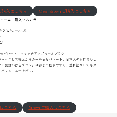
ack ご購入はこちら
Clear Brown ご購入はこちら
リューム 耐久マスカラ
カラ WPカールL26
ウン
込）
にセパレート キャッチアップカールブラシ
キャッチして根元からカール＆セパレート。日本人の目に合わせ
クト設計の独自ブラシ。細部まで捌きやすく、重ね塗りしてもダ
＆ボリューム仕上げに。
購入はこちら
Brown ご購入はこちら