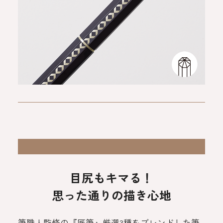
目尻もキマる！
思った通りの描き心地
筆職人監修の『匠筆』厳選3種をブレンドした筆