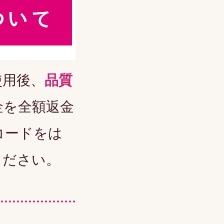
使用後、
品質
金を全額返金
コードをは
ください。